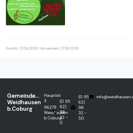
Erstellt: 27.06.2026 | Aktualisiert: 27.06.2026
Gemeinde
Hauptstr.
(0 95
info@weidhausen.
3
Weidhausen
(0 95
62)
62)
96279
98
b.Coburg
98
Weidhausen
32 -
32 -
b.Coburg
50
0