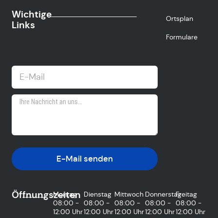
Wichtige
Ortsplan
Links
Formulare
E-Mail senden
Öffnungszeiten
Montag
Dienstag
Mittwoch
Donnerstag
Freitag
08:00 -
08:00 -
08:00 -
08:00 -
08:00 -
12:00 Uhr
12:00 Uhr
12:00 Uhr
12:00 Uhr
12:00 Uhr