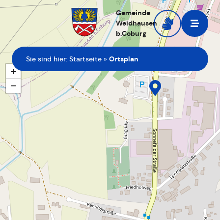
Gemeinde
Weidhausen
b.Coburg
Zur Startseite
Sie sind hier:
Startseite
»
Ortsplan
+
−