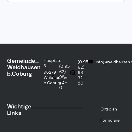
Gemeinde
Hauptstr.
(0 95
info@weidhausen.
3
Weidhausen
(0 95
62)
62)
96279
98
b.Coburg
98
Weidhausen
32 -
32 -
b.Coburg
50
0
Wichtige
Ortsplan
Links
Formulare