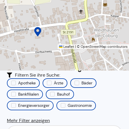
Leaflet
|
©
OpenStreetMap
contributors
Alles rund um die Gemeinde
Weidhausen b.Coburg
Filtern Sie ihre Suche:
Apotheke
Ärzte
Bäder
Bankfilialen
Bauhof
Energieversorger
Gastronomie
Mehr Filter anzeigen