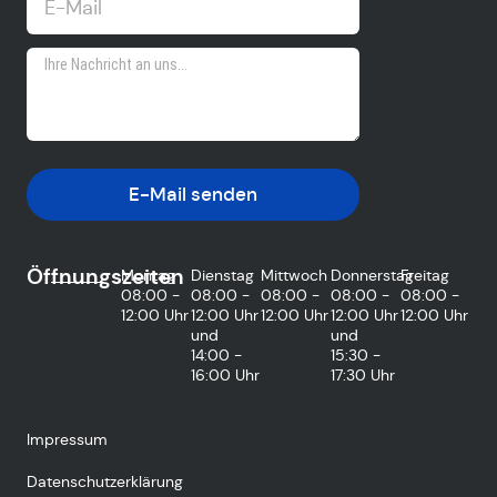
E-Mail senden
Öffnungszeiten
Montag
Dienstag
Mittwoch
Donnerstag
Freitag
08:00 -
08:00 -
08:00 -
08:00 -
08:00 -
12:00 Uhr
12:00 Uhr
12:00 Uhr
12:00 Uhr
12:00 Uhr
und
und
14:00 -
15:30 -
16:00 Uhr
17:30 Uhr
Impressum
Datenschutzerklärung