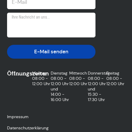
E-Mail senden
Öffnungszeiten
Montag
Dienstag
Mittwoch
Donnerstag
Freitag
08:00 -
08:00 -
08:00 -
08:00 -
08:00 -
12:00 Uhr
12:00 Uhr
12:00 Uhr
12:00 Uhr
12:00 Uhr
und
und
14:00 -
15:30 -
16:00 Uhr
17:30 Uhr
Impressum
Datenschutzerklärung